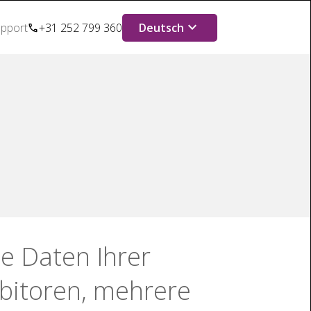
keyboard_arrow_down
pport
+31 252 799 360
Deutsch
ie Daten Ihrer
ebitoren, mehrere