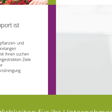
port ist
rpflanzen- und
hrelangen
mit Ihnen suchen
ngestrebten Ziele
se
Anstrengung