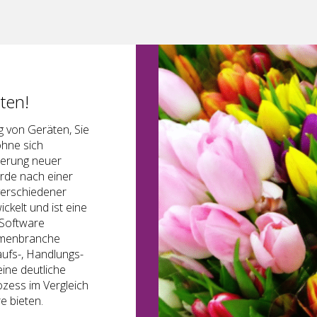
iten!
g von Geräten, Sie
ohne sich
ierung neuer
rde nach einer
erschiedener
kelt und ist eine
 Software
umenbranche
ufs-, Handlungs-
ine deutliche
zess im Vergleich
e bieten.