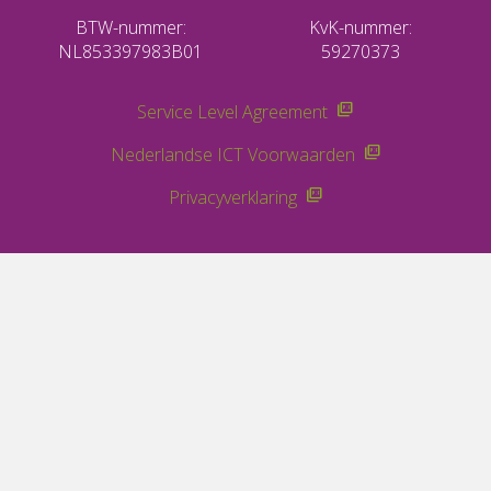
BTW-nummer:
KvK-nummer:
NL853397983B01
59270373
Service Level Agreement
Nederlandse ICT Voorwaarden
Privacyverklaring