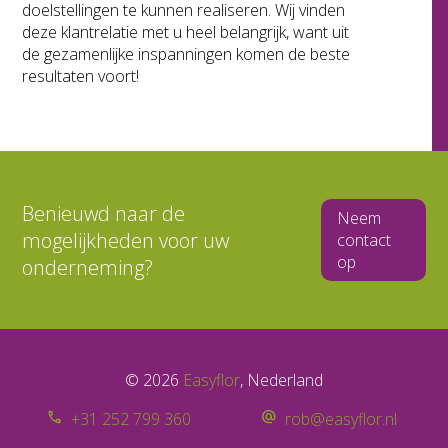
doelstellingen te kunnen realiseren. Wij vinden
deze klantrelatie met u heel belangrijk, want uit
de gezamenlijke inspanningen komen de beste
resultaten voort!
Benieuwd naar de
Neem
mogelijkheden voor uw
contact
op
onderneming?
© 2026
Easyflor
, Nederland
+31 252 799 360
rob@easyflor.nl