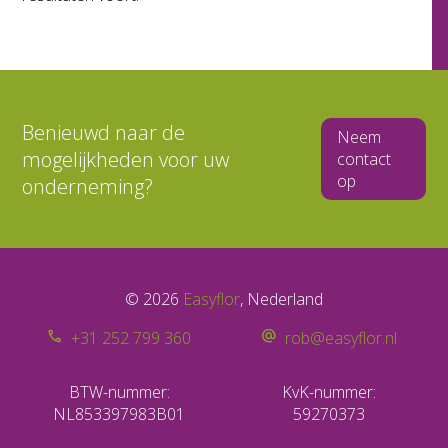
Benieuwd naar de
Neem
mogelijkheden voor uw
contact
op
onderneming?
© 2026
Easyflor
, Nederland
+31 252 799 360
rob@easyflor.nl
BTW-nummer:
KvK-nummer:
NL853397983B01
59270373