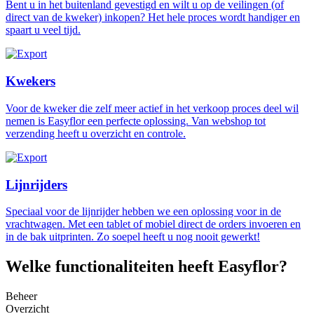
Bent u in het buitenland gevestigd en wilt u op de veilingen (of
direct van de kweker) inkopen? Het hele proces wordt handiger en
spaart u veel tijd.
Kwekers
Voor de kweker die zelf meer actief in het verkoop proces deel wil
nemen is Easyflor een perfecte oplossing. Van webshop tot
verzending heeft u overzicht en controle.
Lijnrijders
Speciaal voor de lijnrijder hebben we een oplossing voor in de
vrachtwagen. Met een tablet of mobiel direct de orders invoeren en
in de bak uitprinten. Zo soepel heeft u nog nooit gewerkt!
Welke functionaliteiten heeft Easyflor?
Beheer
Overzicht