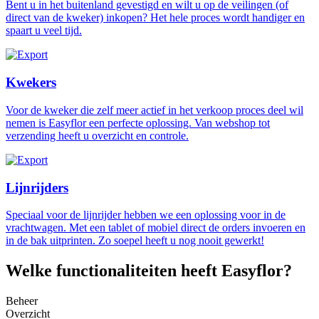
Bent u in het buitenland gevestigd en wilt u op de veilingen (of
direct van de kweker) inkopen? Het hele proces wordt handiger en
spaart u veel tijd.
Kwekers
Voor de kweker die zelf meer actief in het verkoop proces deel wil
nemen is Easyflor een perfecte oplossing. Van webshop tot
verzending heeft u overzicht en controle.
Lijnrijders
Speciaal voor de lijnrijder hebben we een oplossing voor in de
vrachtwagen. Met een tablet of mobiel direct de orders invoeren en
in de bak uitprinten. Zo soepel heeft u nog nooit gewerkt!
Welke functionaliteiten heeft Easyflor?
Beheer
Overzicht