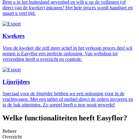
Bent u in het buitenland gevestigd en wilt u op de veilingen (of
direct van de kweker) inkopen? Het hele proces wordt handiger en
spaart u veel tijd.
Kwekers
Voor de kweker die zelf meer actief in het verkoop proces deel wil
nemen is Easyflor een perfecte oplossing. Van webshop tot
verzending heeft u overzicht en controle.
Lijnrijders
Speciaal voor de lijnrijder hebben we een oplossing voor in de
vrachtwagen. Met een tablet of mobiel direct de orders invoeren en
in de bak uitprinten. Zo soepel heeft u nog nooit gewerkt!
Welke functionaliteiten heeft Easyflor?
Beheer
Overzicht