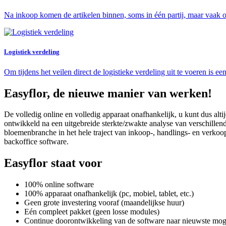
Na inkoop komen de artikelen binnen, soms in één partij, maar vaak 
Logistiek verdeling
Om tijdens het veilen direct de logistieke verdeling uit te voeren is 
Easyflor, de nieuwe manier van werken!
De volledig online en volledig apparaat onafhankelijk, u kunt dus alt
ontwikkeld na een uitgebreide sterkte/zwakte analyse van verschillend
bloemenbranche in het hele traject van inkoop-, handlings- en verkoop
backoffice software.
Easyflor staat voor
100% online software
100% apparaat onafhankelijk (pc, mobiel, tablet, etc.)
Geen grote investering vooraf (maandelijkse huur)
Eén compleet pakket (geen losse modules)
Continue doorontwikkeling van de software naar nieuwste mog