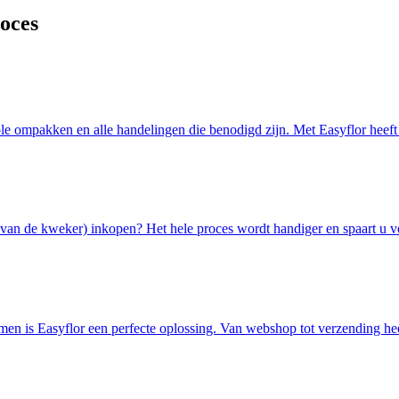
oces
ole ompakken en alle handelingen die benodigd zijn. Met Easyflor heeft 
t van de kweker) inkopen? Het hele proces wordt handiger en spaart u ve
men is Easyflor een perfecte oplossing. Van webshop tot verzending hee