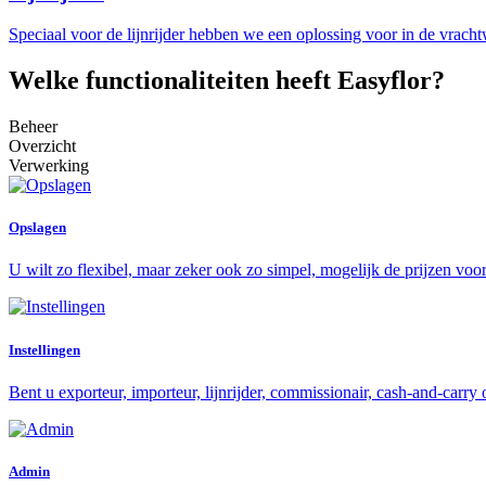
Speciaal voor de lijnrijder hebben we een oplossing voor in de vracht
Welke functionaliteiten heeft Easyflor?
Beheer
Overzicht
Verwerking
Opslagen
U wilt zo flexibel, maar zeker ook zo simpel, mogelijk de prijzen voo
Instellingen
Bent u exporteur, importeur, lijnrijder, commissionair, cash-and-carr
Admin