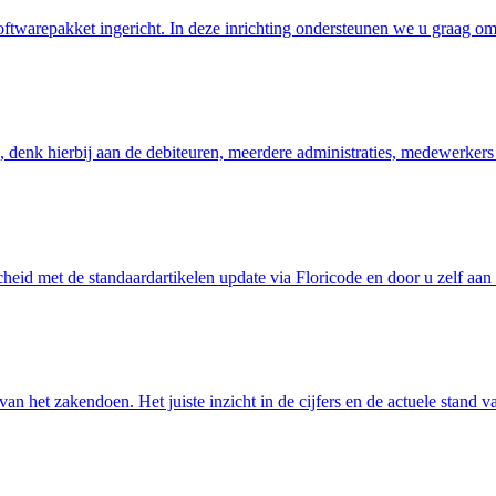
oftwarepakket ingericht. In deze inrichting ondersteunen we u graag 
 denk hierbij aan de debiteuren, meerdere administraties, medewerkers
cheid met de standaardartikelen update via Floricode en door u zelf aa
van het zakendoen. Het juiste inzicht in de cijfers en de actuele stand 