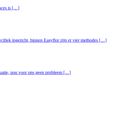
oces is […]
ifiek ingericht, binnen Easyflor zijn er vier methodes […]
tuatie, nou voor ons geen probleem […]