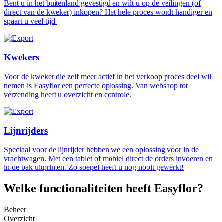
Bent u in het buitenland gevestigd en wilt u op de veilingen (of
direct van de kweker) inkopen? Het hele proces wordt handiger en
spaart u veel tijd.
Kwekers
Voor de kweker die zelf meer actief in het verkoop proces deel wil
nemen is Easyflor een perfecte oplossing. Van webshop tot
verzending heeft u overzicht en controle.
Lijnrijders
Speciaal voor de lijnrijder hebben we een oplossing voor in de
vrachtwagen. Met een tablet of mobiel direct de orders invoeren en
in de bak uitprinten. Zo soepel heeft u nog nooit gewerkt!
Welke functionaliteiten heeft Easyflor?
Beheer
Overzicht