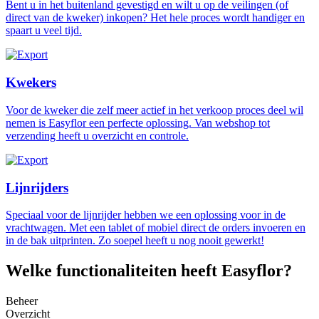
Bent u in het buitenland gevestigd en wilt u op de veilingen (of
direct van de kweker) inkopen? Het hele proces wordt handiger en
spaart u veel tijd.
Kwekers
Voor de kweker die zelf meer actief in het verkoop proces deel wil
nemen is Easyflor een perfecte oplossing. Van webshop tot
verzending heeft u overzicht en controle.
Lijnrijders
Speciaal voor de lijnrijder hebben we een oplossing voor in de
vrachtwagen. Met een tablet of mobiel direct de orders invoeren en
in de bak uitprinten. Zo soepel heeft u nog nooit gewerkt!
Welke functionaliteiten heeft Easyflor?
Beheer
Overzicht