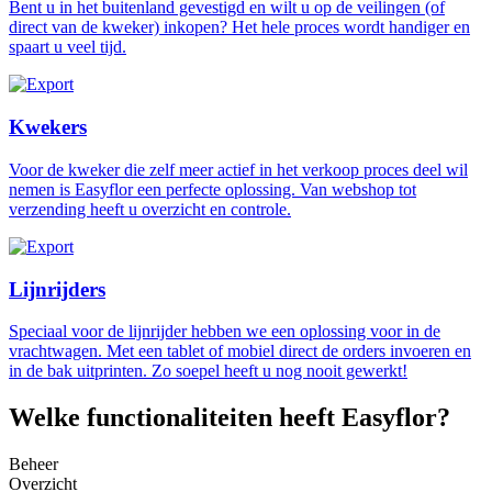
Bent u in het buitenland gevestigd en wilt u op de veilingen (of
direct van de kweker) inkopen? Het hele proces wordt handiger en
spaart u veel tijd.
Kwekers
Voor de kweker die zelf meer actief in het verkoop proces deel wil
nemen is Easyflor een perfecte oplossing. Van webshop tot
verzending heeft u overzicht en controle.
Lijnrijders
Speciaal voor de lijnrijder hebben we een oplossing voor in de
vrachtwagen. Met een tablet of mobiel direct de orders invoeren en
in de bak uitprinten. Zo soepel heeft u nog nooit gewerkt!
Welke functionaliteiten heeft Easyflor?
Beheer
Overzicht