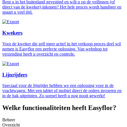
Bent u in het buitenland gevestigd en wilt u op de veilingen (of
direct van de kweker) inkopen? Het hele proces wordt handiger en
spaart u veel tijd.
Kwekers
Voor de kweker die zelf meer actief in het verkoop proces deel wil
nemen is Easyflor een perfecte oplossing. Van webshop tot
verzending heeft u overzicht en controle.
Lijnrijders
Speciaal voor de lijnrijder hebben we een oplossing voor in de
vrachtwagen. Met een tablet of mobiel direct de orders invoeren en
in de bak uitprinten. Zo soepel heeft u nog nooit gewerkt!
Welke functionaliteiten heeft Easyflor?
Beheer
Overzicht