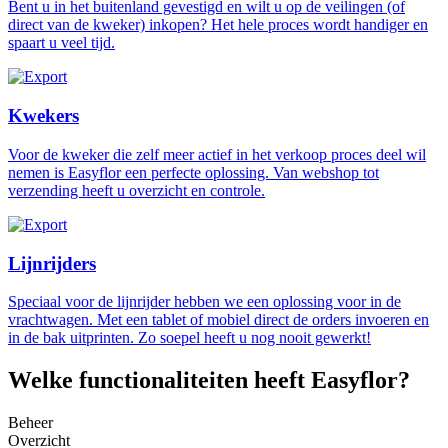
Bent u in het buitenland gevestigd en wilt u op de veilingen (of
direct van de kweker) inkopen? Het hele proces wordt handiger en
spaart u veel tijd.
Kwekers
Voor de kweker die zelf meer actief in het verkoop proces deel wil
nemen is Easyflor een perfecte oplossing. Van webshop tot
verzending heeft u overzicht en controle.
Lijnrijders
Speciaal voor de lijnrijder hebben we een oplossing voor in de
vrachtwagen. Met een tablet of mobiel direct de orders invoeren en
in de bak uitprinten. Zo soepel heeft u nog nooit gewerkt!
Welke functionaliteiten heeft Easyflor?
Beheer
Overzicht