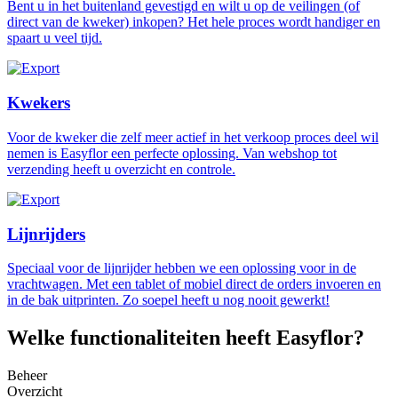
Bent u in het buitenland gevestigd en wilt u op de veilingen (of
direct van de kweker) inkopen? Het hele proces wordt handiger en
spaart u veel tijd.
Kwekers
Voor de kweker die zelf meer actief in het verkoop proces deel wil
nemen is Easyflor een perfecte oplossing. Van webshop tot
verzending heeft u overzicht en controle.
Lijnrijders
Speciaal voor de lijnrijder hebben we een oplossing voor in de
vrachtwagen. Met een tablet of mobiel direct de orders invoeren en
in de bak uitprinten. Zo soepel heeft u nog nooit gewerkt!
Welke functionaliteiten heeft Easyflor?
Beheer
Overzicht