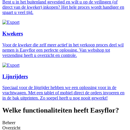
Bent u in het buitenland gevestigd en wilt u op de veilingen (of
direct van de kweker) inkopen? Het hele proces wordt handiger en
spaart u veel tijd.
Kwekers
Voor de kweker die zelf meer actief in het verkoop proces deel wil
nemen is Easyflor een perfecte oplossing. Van webshop tot
verzending heeft u overzicht en controle.
Lijnrijders
Speciaal voor de lijnrijder hebben we een oplossing voor in de
vrachtwagen. Met een tablet of mobiel direct de orders invoeren en
in de bak uitprinten. Zo soepel heeft u nog nooit gewerkt!
Welke functionaliteiten heeft Easyflor?
Beheer
Overzicht