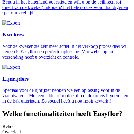
Bent u in het buitenland gevestigd en wilt u op de veilingen (of
direct van de kweker) inkopen? Het hele proces wordt handiger en
spaart u veel tijd.
Kwekers
Voor de kweker die zelf meer actief in het verkoop proces deel wil
nemen is Easyflor een perfecte oplossing. Van webshop tot
verzending heeft u overzicht en controle.
Lijnrijders
Speciaal voor de lijnrijder hebben we een oplossing voor in de
vrachtwagen. Met een tablet of mobiel direct de orders invoeren en
in de bak uitprinten. Zo soepel heeft u nog nooit gewerkt!
Welke functionaliteiten heeft Easyflor?
Beheer
Overzicht