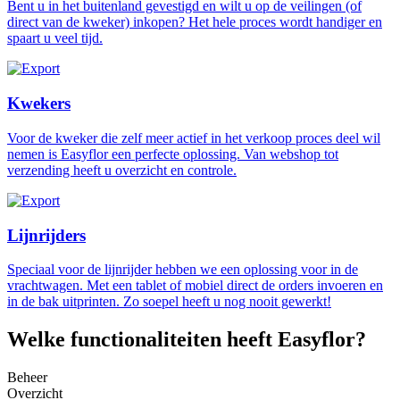
Bent u in het buitenland gevestigd en wilt u op de veilingen (of
direct van de kweker) inkopen? Het hele proces wordt handiger en
spaart u veel tijd.
Kwekers
Voor de kweker die zelf meer actief in het verkoop proces deel wil
nemen is Easyflor een perfecte oplossing. Van webshop tot
verzending heeft u overzicht en controle.
Lijnrijders
Speciaal voor de lijnrijder hebben we een oplossing voor in de
vrachtwagen. Met een tablet of mobiel direct de orders invoeren en
in de bak uitprinten. Zo soepel heeft u nog nooit gewerkt!
Welke functionaliteiten heeft Easyflor?
Beheer
Overzicht