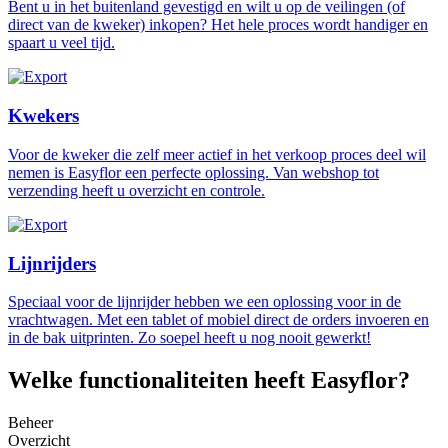
Bent u in het buitenland gevestigd en wilt u op de veilingen (of
direct van de kweker) inkopen? Het hele proces wordt handiger en
spaart u veel tijd.
Kwekers
Voor de kweker die zelf meer actief in het verkoop proces deel wil
nemen is Easyflor een perfecte oplossing. Van webshop tot
verzending heeft u overzicht en controle.
Lijnrijders
Speciaal voor de lijnrijder hebben we een oplossing voor in de
vrachtwagen. Met een tablet of mobiel direct de orders invoeren en
in de bak uitprinten. Zo soepel heeft u nog nooit gewerkt!
Welke functionaliteiten heeft Easyflor?
Beheer
Overzicht