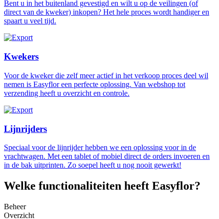
Bent u in het buitenland gevestigd en wilt u op de veilingen (of
direct van de kweker) inkopen? Het hele proces wordt handiger en
spaart u veel tijd.
Kwekers
Voor de kweker die zelf meer actief in het verkoop proces deel wil
nemen is Easyflor een perfecte oplossing. Van webshop tot
verzending heeft u overzicht en controle.
Lijnrijders
Speciaal voor de lijnrijder hebben we een oplossing voor in de
vrachtwagen. Met een tablet of mobiel direct de orders invoeren en
in de bak uitprinten. Zo soepel heeft u nog nooit gewerkt!
Welke functionaliteiten heeft Easyflor?
Beheer
Overzicht