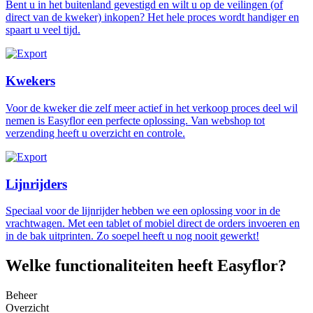
Bent u in het buitenland gevestigd en wilt u op de veilingen (of
direct van de kweker) inkopen? Het hele proces wordt handiger en
spaart u veel tijd.
Kwekers
Voor de kweker die zelf meer actief in het verkoop proces deel wil
nemen is Easyflor een perfecte oplossing. Van webshop tot
verzending heeft u overzicht en controle.
Lijnrijders
Speciaal voor de lijnrijder hebben we een oplossing voor in de
vrachtwagen. Met een tablet of mobiel direct de orders invoeren en
in de bak uitprinten. Zo soepel heeft u nog nooit gewerkt!
Welke functionaliteiten heeft Easyflor?
Beheer
Overzicht