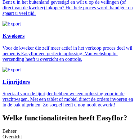
Bent u in het buitenland gevestigd en wilt u op de veilingen (of
direct van de kweker) inkopen? Het hele proces wordt handiger en
spaart u veel tijd.
Kwekers
Voor de kweker die zelf meer actief in het verkoop proces deel wil
nemen is Easyflor een perfecte oplossing. Van webshop tot
verzending heeft u overzicht en controle.
Lijnrijders
Speciaal voor de lijnrijder hebben we een oplossing voor in de
vrachtwagen. Met een tablet of mobiel direct de orders invoeren en
in de bak uitprinten. Zo soepel heeft u nog nooit gewerkt!
Welke functionaliteiten heeft Easyflor?
Beheer
Overzicht