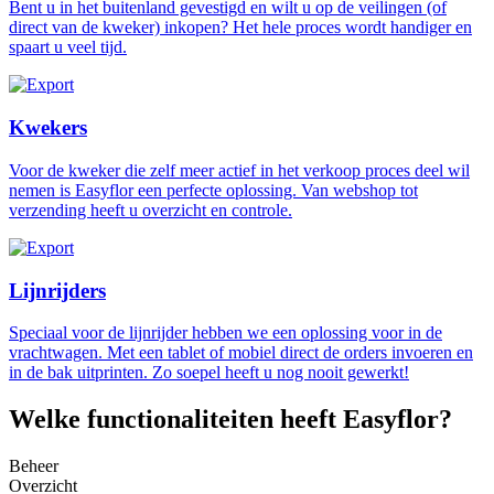
Bent u in het buitenland gevestigd en wilt u op de veilingen (of
direct van de kweker) inkopen? Het hele proces wordt handiger en
spaart u veel tijd.
Kwekers
Voor de kweker die zelf meer actief in het verkoop proces deel wil
nemen is Easyflor een perfecte oplossing. Van webshop tot
verzending heeft u overzicht en controle.
Lijnrijders
Speciaal voor de lijnrijder hebben we een oplossing voor in de
vrachtwagen. Met een tablet of mobiel direct de orders invoeren en
in de bak uitprinten. Zo soepel heeft u nog nooit gewerkt!
Welke functionaliteiten heeft Easyflor?
Beheer
Overzicht