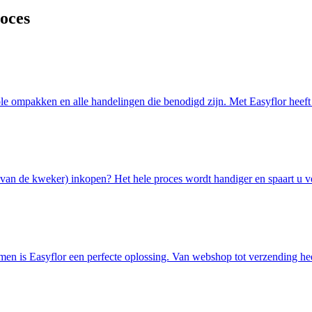
oces
ole ompakken en alle handelingen die benodigd zijn. Met Easyflor heeft 
t van de kweker) inkopen? Het hele proces wordt handiger en spaart u ve
men is Easyflor een perfecte oplossing. Van webshop tot verzending hee