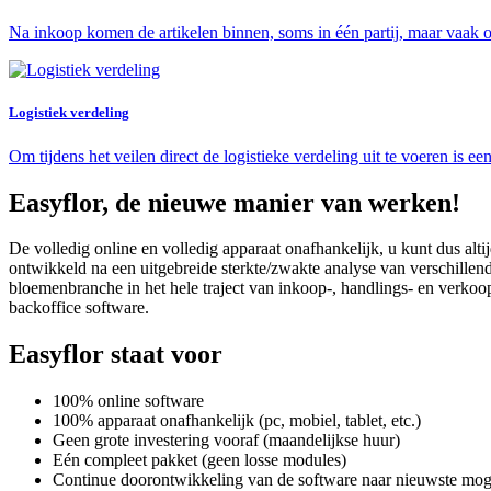
Na inkoop komen de artikelen binnen, soms in één partij, maar vaak 
Logistiek verdeling
Om tijdens het veilen direct de logistieke verdeling uit te voeren is 
Easyflor, de nieuwe manier van werken!
De volledig online en volledig apparaat onafhankelijk, u kunt dus alt
ontwikkeld na een uitgebreide sterkte/zwakte analyse van verschillend
bloemenbranche in het hele traject van inkoop-, handlings- en verkoop
backoffice software.
Easyflor staat voor
100% online software
100% apparaat onafhankelijk (pc, mobiel, tablet, etc.)
Geen grote investering vooraf (maandelijkse huur)
Eén compleet pakket (geen losse modules)
Continue doorontwikkeling van de software naar nieuwste mog