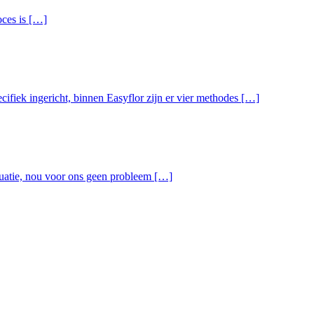
oces is […]
ifiek ingericht, binnen Easyflor zijn er vier methodes […]
tuatie, nou voor ons geen probleem […]