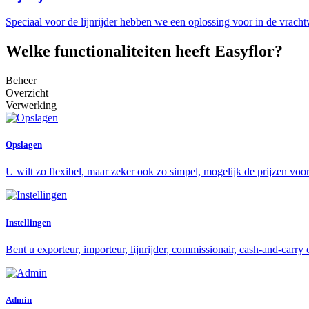
Speciaal voor de lijnrijder hebben we een oplossing voor in de vracht
Welke functionaliteiten heeft Easyflor?
Beheer
Overzicht
Verwerking
Opslagen
U wilt zo flexibel, maar zeker ook zo simpel, mogelijk de prijzen voo
Instellingen
Bent u exporteur, importeur, lijnrijder, commissionair, cash-and-carr
Admin