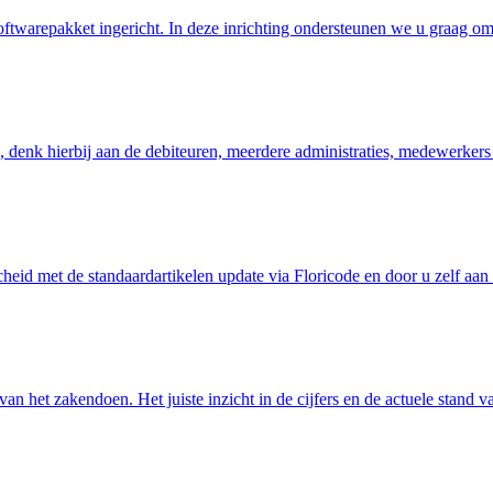
oftwarepakket ingericht. In deze inrichting ondersteunen we u graag 
 denk hierbij aan de debiteuren, meerdere administraties, medewerkers
cheid met de standaardartikelen update via Floricode en door u zelf aa
van het zakendoen. Het juiste inzicht in de cijfers en de actuele stand 