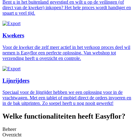
Bent u in het buitenland gevestigd en wilt u op de veilingen (of
direct van de kweker) inkopen? Het hele proces wordt handiger en
spaart u veel tijd.
Kwekers
Voor de kweker die zelf meer actief in het verkoop proces deel wil
nemen is Easyflor een perfecte oplossing. Van webshop tot
verzending heeft u overzicht en controle.
Lijnrijders
Speciaal voor de lijnrijder hebben we een oplossing voor in de
vrachtwagen. Met een tablet of mobiel direct de orders invoeren en
in de bak uitprinten. Zo soepel heeft u nog nooit gewerkt!
Welke functionaliteiten heeft Easyflor?
Beheer
Overzicht