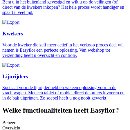
Bent u in het buitenland gevestigd en wilt u op de veilingen (of
direct van de kweker) inkopen? Het hele proces wordt handiger en
spaart u veel tijd.
Kwekers
Voor de kweker die zelf meer actief in het verkoop proces deel wil
nemen is Easyflor een perfecte oplossing. Van webshop tot
verzending heeft u overzicht en controle.
Lijnrijders
Speciaal voor de lijnrijder hebben we een oplossing voor in de
vrachtwagen. Met een tablet of mobiel direct de orders invoeren en
in de bak uitprinten. Zo soepel heeft u nog nooit gewerkt!
Welke functionaliteiten heeft Easyflor?
Beheer
Overzicht