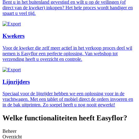
Bent u in het buitenland gevestigd en wilt u op de veilingen (of
direct van de kweker) inkopen? Het hele proces wordt handiger en
spaart u veel tijd.
Kwekers
Voor de kweker die zelf meer actief in het verkoop proces deel wil
nemen is Easyflor een perfecte oplossing. Van webshop tot
verzending heeft u overzicht en controle.
Lijnrijders
Speciaal voor de lijnrijder hebben we een oplossing voor in de
vrachtwagen. Met een tablet of mobiel direct de orders invoeren en
in de bak uitprinten. Zo soepel heeft u nog nooit gewerkt!
Welke functionaliteiten heeft Easyflor?
Beheer
Overzicht