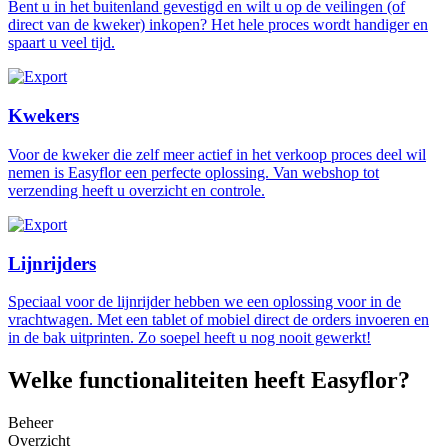
Bent u in het buitenland gevestigd en wilt u op de veilingen (of
direct van de kweker) inkopen? Het hele proces wordt handiger en
spaart u veel tijd.
Kwekers
Voor de kweker die zelf meer actief in het verkoop proces deel wil
nemen is Easyflor een perfecte oplossing. Van webshop tot
verzending heeft u overzicht en controle.
Lijnrijders
Speciaal voor de lijnrijder hebben we een oplossing voor in de
vrachtwagen. Met een tablet of mobiel direct de orders invoeren en
in de bak uitprinten. Zo soepel heeft u nog nooit gewerkt!
Welke functionaliteiten heeft Easyflor?
Beheer
Overzicht