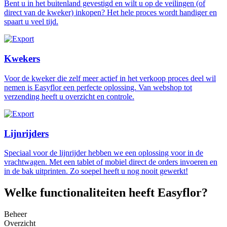
Bent u in het buitenland gevestigd en wilt u op de veilingen (of
direct van de kweker) inkopen? Het hele proces wordt handiger en
spaart u veel tijd.
Kwekers
Voor de kweker die zelf meer actief in het verkoop proces deel wil
nemen is Easyflor een perfecte oplossing. Van webshop tot
verzending heeft u overzicht en controle.
Lijnrijders
Speciaal voor de lijnrijder hebben we een oplossing voor in de
vrachtwagen. Met een tablet of mobiel direct de orders invoeren en
in de bak uitprinten. Zo soepel heeft u nog nooit gewerkt!
Welke functionaliteiten heeft Easyflor?
Beheer
Overzicht