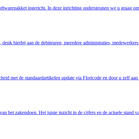
oftwarepakket ingericht. In deze inrichting ondersteunen we u graag 
 denk hierbij aan de debiteuren, meerdere administraties, medewerkers
cheid met de standaardartikelen update via Floricode en door u zelf aa
van het zakendoen. Het juiste inzicht in de cijfers en de actuele stand 