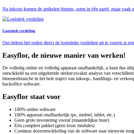
Na inkoop komen de artikelen binnen, soms in één partij, maar vaak 
Logistiek verdeling
Om tijdens het veilen direct de logistieke verdeling uit te voeren is 
Easyflor, de nieuwe manier van werken!
De volledig online en volledig apparaat onafhankelijk, u kunt dus alt
ontwikkeld na een uitgebreide sterkte/zwakte analyse van verschillend
bloemenbranche in het hele traject van inkoop-, handlings- en verkoop
backoffice software.
Easyflor staat voor
100% online software
100% apparaat onafhankelijk (pc, mobiel, tablet, etc.)
Geen grote investering vooraf (maandelijkse huur)
Eén compleet pakket (geen losse modules)
Continue doorontwikkeling van de software naar nieuwste mog