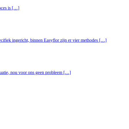
oces is […]
ifiek ingericht, binnen Easyflor zijn er vier methodes […]
tuatie, nou voor ons geen probleem […]