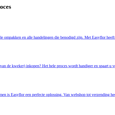
oces
ole ompakken en alle handelingen die benodigd zijn. Met Easyflor heeft 
t van de kweker) inkopen? Het hele proces wordt handiger en spaart u ve
men is Easyflor een perfecte oplossing. Van webshop tot verzending hee