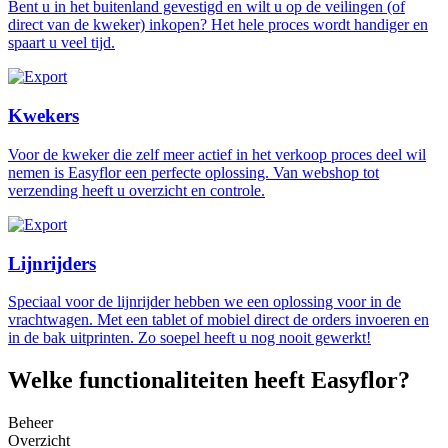
Bent u in het buitenland gevestigd en wilt u op de veilingen (of
direct van de kweker) inkopen? Het hele proces wordt handiger en
spaart u veel tijd.
Kwekers
Voor de kweker die zelf meer actief in het verkoop proces deel wil
nemen is Easyflor een perfecte oplossing. Van webshop tot
verzending heeft u overzicht en controle.
Lijnrijders
Speciaal voor de lijnrijder hebben we een oplossing voor in de
vrachtwagen. Met een tablet of mobiel direct de orders invoeren en
in de bak uitprinten. Zo soepel heeft u nog nooit gewerkt!
Welke functionaliteiten heeft Easyflor?
Beheer
Overzicht