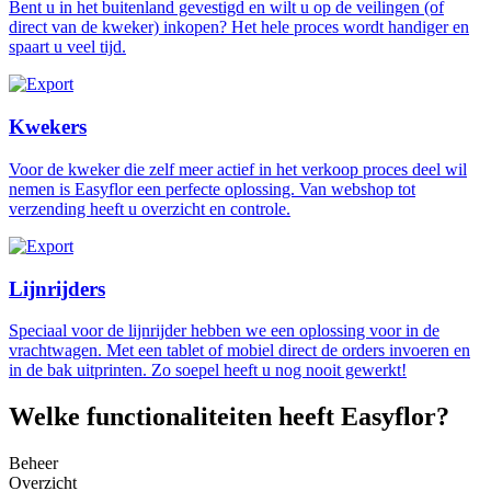
Bent u in het buitenland gevestigd en wilt u op de veilingen (of
direct van de kweker) inkopen? Het hele proces wordt handiger en
spaart u veel tijd.
Kwekers
Voor de kweker die zelf meer actief in het verkoop proces deel wil
nemen is Easyflor een perfecte oplossing. Van webshop tot
verzending heeft u overzicht en controle.
Lijnrijders
Speciaal voor de lijnrijder hebben we een oplossing voor in de
vrachtwagen. Met een tablet of mobiel direct de orders invoeren en
in de bak uitprinten. Zo soepel heeft u nog nooit gewerkt!
Welke functionaliteiten heeft Easyflor?
Beheer
Overzicht